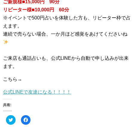
ご新規様■15,000円 90分
リピーター様■10,000円 60分
※イベントで500円占いを体験した方も、リピーター枠で占
えます。
連続で売らない場合、一か月ほど感覚をあけてくださいね
ご来店も通話占いも、公式LINEから自動で申し込みが出来
ます。
こちら→
公式LINEで友達になる！！！！
共有:
ク
F
リ
a
ッ
c
ク
e