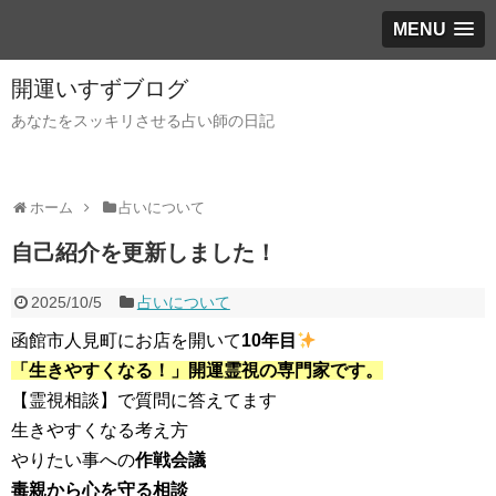
MENU
開運いすずブログ
あなたをスッキリさせる占い師の日記
ホーム
占いについて
自己紹介を更新しました！
2025/10/5
占いについて
函館市人見町にお店を開いて
10年目
「生きやすくなる！」開運霊視の専門家です。
【霊視相談】で質問に答えてます
生きやすくなる考え方
やりたい事への
作戦会議
毒親から心を守る相談