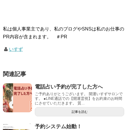
し
b
て
o
T
o
w
k
i
で
t
共
t
有
e
す
私は個人事業主であり、私のブログやSNSは私のお仕事の
r
る
で
に
PR内容が含まれます。 ＃PR
共
は
有
ク
(
リ
いすず
新
ッ
し
ク
い
し
ウ
て
ィ
く
ン
だ
ド
さ
関連記事
ウ
い
で
(
開
新
電話占い予約が完了した方へ
き
し
ま
い
ご予約ありがとうございます。 開運いすずサロンで
す
ウ
)
ィ
す。 ●LINE通話での【開運霊視】をお約束のお時間
ン
にさせていただきます。 質...
ド
ウ
記事を読む
で
開
き
ま
予約システム始動！
す