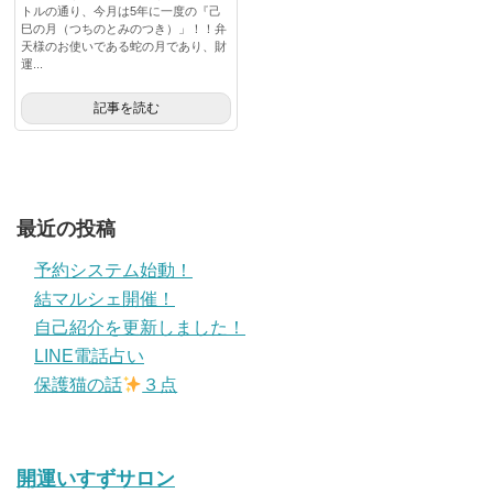
トルの通り、今月は5年に一度の『己
巳の月（つちのとみのつき）」！！弁
天様のお使いである蛇の月であり、財
運...
記事を読む
最近の投稿
予約システム始動！
結マルシェ開催！
自己紹介を更新しました！
LINE電話占い
保護猫の話
３点
開運いすずサロン