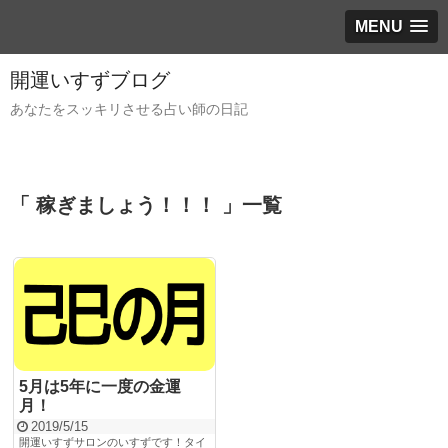
MENU
開運いすずブログ
あなたをスッキリさせる占い師の日記
「 稼ぎましょう！！！ 」一覧
5月は5年に一度の金運
月！
2019/5/15
開運いすずサロンのいすずです！タイ