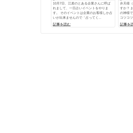
10月7日、江差のとある企業さんに呼ば
弁天様（
れまして、一日占いイベントをやりま
すか？ 
す。 そのイベントは企業のお客様しか占
の神様で
いが出来ませんので「占ってく...
コツコツ
記事を読む
記事を