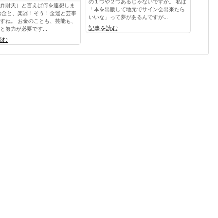
の１つや２つあるじゃないですか。 私は
弁財天）と言えば何を連想しま
「本を出版して地元でサイン会出来たら
お金と、楽器！そう！金運と芸事
いいな」って夢があるんですが...
すね。 お金のことも、芸能も、
記事を読む
と努力が必要です...
読む