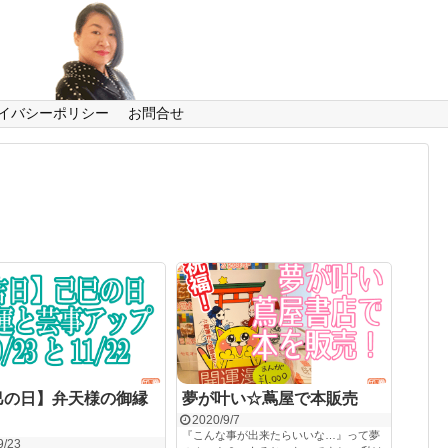
イバシーポリシー
お問合せ
巳の日】弁天様の御縁
夢が叶い☆蔦屋で本販売
2020/9/7
『こんな事が出来たらいいな…』って夢
9/23