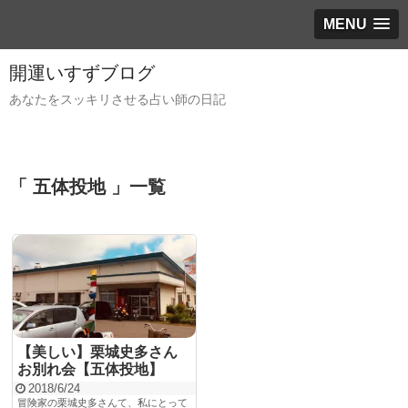
MENU
開運いすずブログ
あなたをスッキリさせる占い師の日記
「 五体投地 」一覧
【美しい】栗城史多さん
お別れ会【五体投地】
2018/6/24
冒険家の栗城史多さんて、私にとって