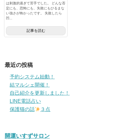
は刺激的過ぎて苦手でした。 どんな否
定にも、恐怖にも、失敗にもひるまな
い強さが怖かったです。 失敗したら
凹...
記事を読む
最近の投稿
予約システム始動！
結マルシェ開催！
自己紹介を更新しました！
LINE電話占い
保護猫の話
３点
開運いすずサロン