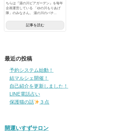
ちらは『湯の川ビアガーデン』を毎年
企画運営している 「ゆの川もりあげ
隊」のみなさん。 湯の川のパチ...
記事を読む
最近の投稿
予約システム始動！
結マルシェ開催！
自己紹介を更新しました！
LINE電話占い
保護猫の話
３点
開運いすずサロン