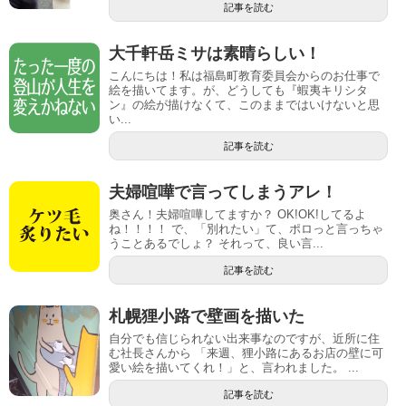
記事を読む
大千軒岳ミサは素晴らしい！
こんにちは！私は福島町教育委員会からのお仕事で
絵を描いてます。が、どうしても『蝦夷キリシタ
ン』の絵が描けなくて、このままではいけないと思
い...
記事を読む
夫婦喧嘩で言ってしまうアレ！
奥さん！夫婦喧嘩してますか？ OK!OK!してるよ
ね！！！！ で、「別れたい」て、ポロっと言っちゃ
うことあるでしょ？ それって、良い言...
記事を読む
札幌狸小路で壁画を描いた
自分でも信じられない出来事なのですが、近所に住
む社長さんから 「来週、狸小路にあるお店の壁に可
愛い絵を描いてくれ！」と、言われました。 ...
記事を読む