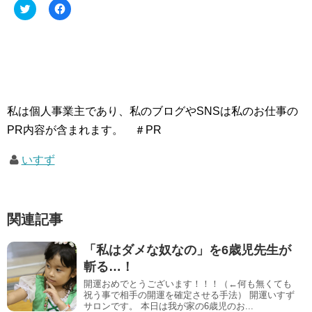
ク
F
リ
a
ッ
c
ク
e
し
b
て
o
T
o
w
k
i
で
t
共
t
有
e
す
私は個人事業主であり、私のブログやSNSは私のお仕事の
r
る
で
に
PR内容が含まれます。 ＃PR
共
は
有
ク
(
リ
いすず
新
ッ
し
ク
い
し
ウ
て
ィ
く
ン
だ
ド
さ
関連記事
ウ
い
で
(
開
新
「私はダメな奴なの」を6歳児先生が
き
し
ま
い
斬る…！
す
ウ
)
ィ
開運おめでとうございます！！！（←何も無くても
ン
祝う事で相手の開運を確定させる手法） 開運いすず
ド
ウ
サロンです。 本日は我が家の6歳児のお...