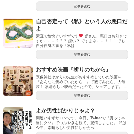
で
開
記事を読む
き
ま
す
)
自己否定って《私》という人の悪口だ
よ
素直で愉快☆いすずです
皆さん、悪口はお好きで
すか～～～？？？ 嫌い？ ですよネ～～！！！ でも
自分自身の事を「私は...
記事を読む
おすすめ映画『祈りのちから』
宗像神社ゆかりの先生がおすすめしていた映画を
『あんなに褒めていたから…』て観てみたら、大号
泣！ 素晴らしい映画だったので、シェアします。 ...
記事を読む
よか男性ばかりじゃよ？
開運いすずサロンです。今日、Twitterで『男って本
当にクソ』てつぶやきを観て、驚愕しました。 私は
今年、素晴らしい男性にしか会っ...