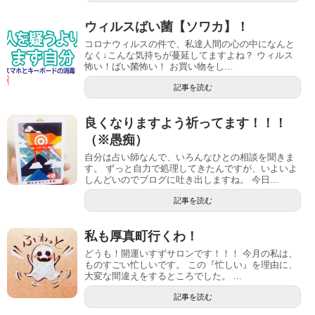
ウィルスばい菌【ソワカ】！
コロナウィルスの件で、私達人間の心の中になんと
なく↓こんな気持ちが蔓延してますよね？ ウィルス
怖い！ばい菌怖い！ お買い物をし...
記事を読む
良くなりますよう祈ってます！！！
（※愚痴）
自分は占い師なんで、いろんなひとの相談を聞きま
す。 ずっと自力で処理してきたんですが、いよいよ
しんどいのでブログに吐き出しますね。 今日...
記事を読む
私も厚真町行くわ！
どうも！開運いすずサロンです！！！ 今月の私は、
ものすごい忙しいです。 この『忙しい』を理由に、
大変な間違えをするところでした。 ...
記事を読む