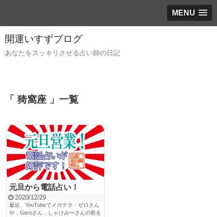
MENU
開運いすずブログ
あなたをスッキリさせる占い師の日記
「 猗窩座 」一覧
元旦から電話占い！
2020/12/29
最近、YouTubeでメガテラ・ゼロさん
や，Geroさん，しゃけみーさんの歌を