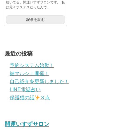
聴いてる、開運いすずサロンです。 私
は元々ホステスだったんで...
記事を読む
最近の投稿
予約システム始動！
結マルシェ開催！
自己紹介を更新しました！
LINE電話占い
保護猫の話
３点
開運いすずサロン