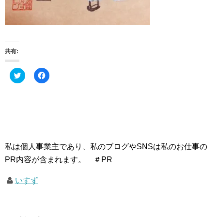
共有:
ク
F
リ
a
ッ
c
ク
e
し
b
て
o
T
o
w
k
i
で
t
共
t
有
e
す
私は個人事業主であり、私のブログやSNSは私のお仕事の
r
る
で
に
PR内容が含まれます。 ＃PR
共
は
有
ク
(
リ
いすず
新
ッ
し
ク
い
し
ウ
て
ィ
く
ン
だ