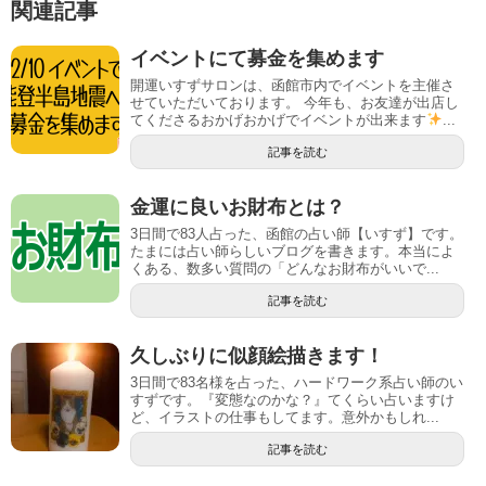
ド
さ
関連記事
ウ
い
で
(
開
新
イベントにて募金を集めます
き
し
ま
い
開運いすずサロンは、函館市内でイベントを主催さ
す
ウ
)
ィ
せていただいております。 今年も、お友達が出店し
ン
てくださるおかげおかげでイベントが出来ます
...
ド
ウ
記事を読む
で
開
き
ま
金運に良いお財布とは？
す
)
3日間で83人占った、函館の占い師【いすず】です。
たまには占い師らしいブログを書きます。本当によ
くある、数多い質問の「どんなお財布がいいで...
記事を読む
久しぶりに似顔絵描きます！
3日間で83名様を占った、ハードワーク系占い師のい
すずです。『変態なのかな？』てくらい占いますけ
ど、イラストの仕事もしてます。意外かもしれ...
記事を読む