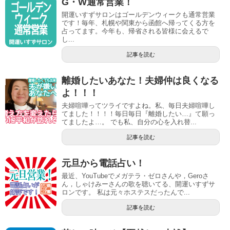
G・W通常営業！
開運いすずサロンはゴールデンウィークも通常営業
です！毎年、札幌や関東から函館へ帰ってくる方を
占ってます。今年も、帰省される皆様に会えるで
し...
記事を読む
離婚したいあなた！夫婦仲は良くなる
よ！！！
夫婦喧嘩ってツライですよね。私、毎日夫婦喧嘩し
てました！！！！毎日毎日『離婚したい…』て願っ
てましたよ…。 でも私、自分の心を入れ替...
記事を読む
元旦から電話占い！
最近、YouTubeでメガテラ・ゼロさんや，Geroさ
ん，しゃけみーさんの歌を聴いてる、開運いすずサ
ロンです。 私は元々ホステスだったんで...
記事を読む