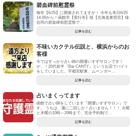
碧血碑前慰霊祭
毎年【6/25】に開催されてますが！ 今年も本日6/25
14:00から！函館市【実行寺】様【北海道東照宮】様
合同の碧血碑前慰霊祭で...
記事を読む
不味いカクテル伝説と、横浜からのお
客様
今ではすっかり占い師の開運いすずサロンです！
が…！20代前半『Bar CANTY』というお店でバイト
をしていました。宇都宮駅東、ムーンガー...
記事を読む
占いまくってます
函館で占い師をしています『開運いすずサロン』で
す。 うちは、週に二回しか！占いません！！！ 火曜
と木曜の10時～20時まで、完全予約制で...
記事を読む