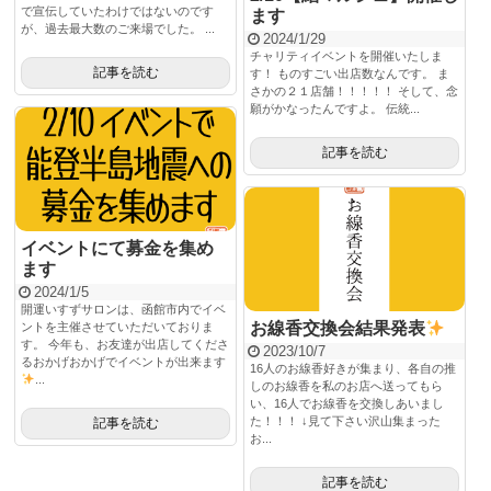
で宣伝していたわけではないのです
ます
が、過去最大数のご来場でした。 ...
2024/1/29
チャリティイベントを開催いたしま
記事を読む
す！ ものすごい出店数なんです。 ま
さかの２１店舗！！！！！ そして、念
願がかなったんですよ。 伝統...
記事を読む
イベントにて募金を集め
ます
2024/1/5
開運いすずサロンは、函館市内でイベ
お線香交換会結果発表
ントを主催させていただいておりま
す。 今年も、お友達が出店してくださ
2023/10/7
るおかげおかげでイベントが出来ます
16人のお線香好きが集まり、各自の推
...
しのお線香を私のお店へ送ってもら
い、16人でお線香を交換しあいまし
た！！！ ↓見て下さい沢山集まった
記事を読む
お...
記事を読む