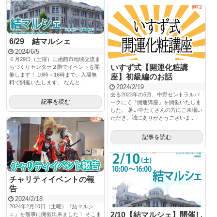
6/29 結マルシェ
2024/6/5
６月29日（土曜）に函館市地域交流ま
いすず式【開運化粧講
ちづくりセンター２階でイベントを開
催します！ 10時～16時まで、入場無
座】初級編のお話
料で開催いたします。 なんと...
2024/2/19
去る2023年の5月、中野セントラルパ
記事を読む
ークにて『開運講座』を開催いたしま
した。 暑い中たくさんの方にご来場い
ただき、誠にありがとうございま...
記事を読む
チャリティイベントの報
告
2024/2/18
2024年2月10日（土曜）『結マルシ
2/10【結マルシェ】開催し
ェ』を無事に開催出来ました！ そこま