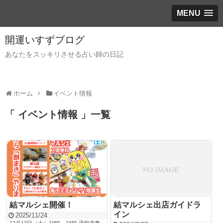
MENU
開運いすずブログ
あなたをスッキリさせる占い師の日記
ホーム
イベント情報
「 イベント情報 」一覧
結マルシェ開催！
結マルシェ出店ガイドラ
イン
2025/11/24
12月13日（土）10時～16時 函館市亀