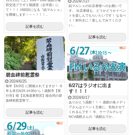
2024/7/27
田交流プラザ１階講堂（左半面）に
結マルシェの出店者様へのお願いで
て！！！ 19回目になる『結マルシェ』
す。 出店者様も、どうかどうかイベン
を開催します～～～！！！...
トを楽しんでもらいたいです！ なるべ
く！前向きに！楽しんでみてくださ
い...
記事を読む
記事を読む
碧血碑前慰霊祭
2024/6/25
6/27はラジオに出ま
毎年【6/25】に開催されてますが！ 今
す！！！
年も本日6/25 14:00から！函館市【実
行寺】様【北海道東照宮】様合同の碧
2024/6/17
血碑前慰霊祭で...
ありがとう函館！！！ 函館の各メディ
アさんはイベント主催に、告知させて
くれるんです！ 今、ケーブルテレビ
記事を読む
NCV函館さんの『函館おでか...
記事を読む