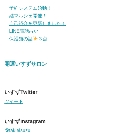
予約システム始動！
結マルシェ開催！
自己紹介を更新しました！
LINE電話占い
保護猫の話
３点
開運いすずサロン
いすずTwitter
ツイート
いすずInstagram
@takieisuzu