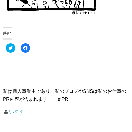
共有:
ク
F
リ
a
ッ
c
ク
e
し
b
て
o
T
o
w
k
i
で
t
共
t
有
e
す
私は個人事業主であり、私のブログやSNSは私のお仕事の
r
る
で
に
PR内容が含まれます。 ＃PR
共
は
有
ク
(
リ
いすず
新
ッ
し
ク
い
し
ウ
て
ィ
く
ン
だ