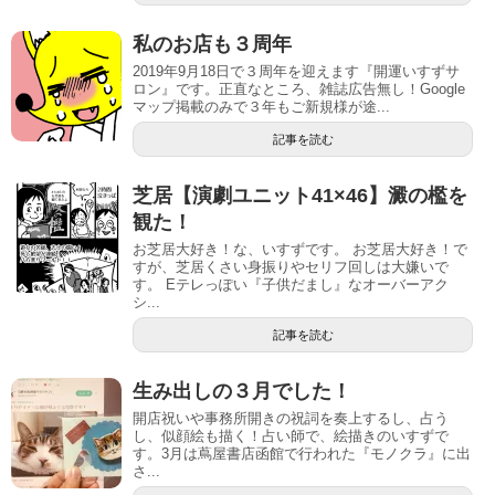
私のお店も３周年
2019年9月18日で３周年を迎えます『開運いすずサ
ロン』です。正直なところ、雑誌広告無し！Google
マップ掲載のみで３年もご新規様が途...
記事を読む
芝居【演劇ユニット41×46】澱の檻を
観た！
お芝居大好き！な、いすずです。 お芝居大好き！で
すが、芝居くさい身振りやセリフ回しは大嫌いで
す。 Eテレっぽい『子供だまし』なオーバーアク
シ...
記事を読む
生み出しの３月でした！
開店祝いや事務所開きの祝詞を奏上するし、占う
し、似顔絵も描く！占い師で、絵描きのいすずで
す。3月は蔦屋書店函館で行われた『モノクラ』に出
さ...