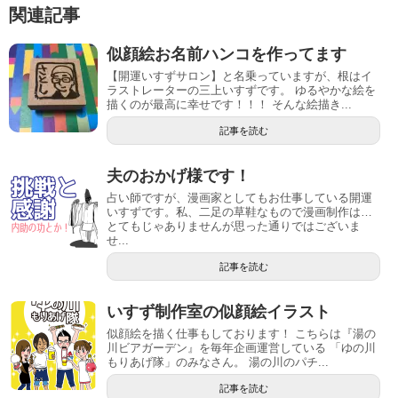
ド
さ
関連記事
ウ
い
で
(
開
新
似顔絵お名前ハンコを作ってます
き
し
ま
い
【開運いすずサロン】と名乗っていますが、根はイ
す
ウ
)
ィ
ラストレーターの三上いすずです。 ゆるやかな絵を
ン
描くのが最高に幸せです！！！ そんな絵描き...
ド
ウ
記事を読む
で
開
き
ま
夫のおかげ様です！
す
)
占い師ですが、漫画家としてもお仕事している開運
いすずです。私、二足の草鞋なもので漫画制作は…
とてもじゃありませんが思った通りではございま
せ...
記事を読む
いすず制作室の似顔絵イラスト
似顔絵を描く仕事もしております！ こちらは『湯の
川ビアガーデン』を毎年企画運営している 「ゆの川
もりあげ隊」のみなさん。 湯の川のパチ...
記事を読む