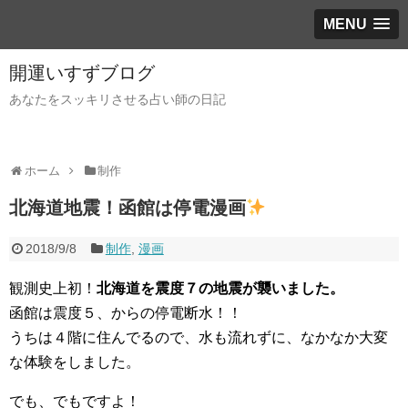
MENU
開運いすずブログ
あなたをスッキリさせる占い師の日記
ホーム
制作
北海道地震！函館は停電漫画
2018/9/8
制作
,
漫画
観測史上初！
北海道を震度７の地震が襲いました。
函館は震度５、からの停電断水！！
うちは４階に住んでるので、水も流れずに、なかなか大変
な体験をしました。
でも、でもですよ！